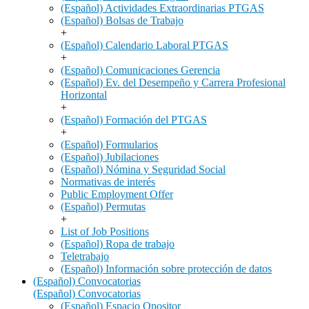
(Español) Actividades Extraordinarias PTGAS
(Español) Bolsas de Trabajo
+
(Español) Calendario Laboral PTGAS
+
(Español) Comunicaciones Gerencia
(Español) Ev. del Desempeño y Carrera Profesional
Horizontal
+
(Español) Formación del PTGAS
+
(Español) Formularios
(Español) Jubilaciones
(Español) Nómina y Seguridad Social
Normativas de interés
Public Employment Offer
(Español) Permutas
+
List of Job Positions
(Español) Ropa de trabajo
Teletrabajo
(Español) Información sobre protección de datos
(Español) Convocatorias
(Español) Convocatorias
(Español) Espacio Opositor