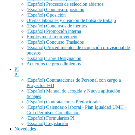
(Español) Procesos de selección abiertos
(Español) Concurso-oposición
(Español) Oposición
Ofertas laborales y creación de bolsa de trabajo
(Español) Concursos de méritos
(Español) Promoción interna
Employment Improvement
(Español) Concurso Traslados
(Español) Procedimientos de ocupación provisional de
puestos
(Español) Libre Designación
Acuerdos de procedimientos
PI
PI
(Español) Contrataciones de Personal con cargo a
Proyectos I+D
(Español) Manual de acogida y Nueva aplicación
fichajes
(Español) Contrataciones Predoctorales
(Español) Calendario laboral - Plan Igualdad UMH -
Guía Permisos Conciliación
(Español) Formularios PI
(Español) Legislación
Novedades