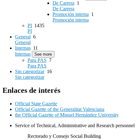
De Carrera
1
De Carrera
Promoción interna
1
Promoción interna
PI
1435
PI
General
6
General
Internas
11
Internas
See more
Para PAS
7
Para PAS
Sin categorizar
16
Sin categorizar
Enlaces de interés
Official State Gazette
Official Gazette of the Generalitat Valenciana
the Official Gazette of Miguel Hernández University
Service of Technical, Administrative and Research personnel
Rectorado y Consejo Social Building