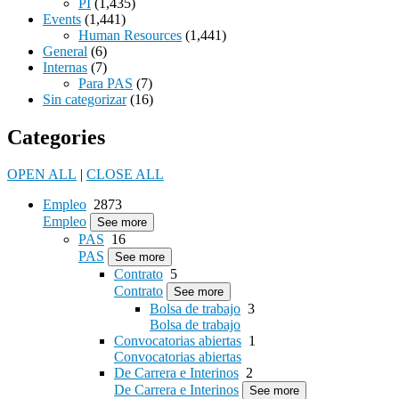
PI
(1,435)
Events
(1,441)
Human Resources
(1,441)
General
(6)
Internas
(7)
Para PAS
(7)
Sin categorizar
(16)
Categories
OPEN ALL
|
CLOSE ALL
Empleo
2873
Empleo
See more
PAS
16
PAS
See more
Contrato
5
Contrato
See more
Bolsa de trabajo
3
Bolsa de trabajo
Convocatorias abiertas
1
Convocatorias abiertas
De Carrera e Interinos
2
De Carrera e Interinos
See more