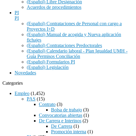
(Español) Libre Designación
Acuerdos de procedimientos
PI
PI
(Español) Contrataciones de Personal con cargo a
Proyectos I+D
(Español) Manual de acogida y Nueva aplicación
fichajes
(Español) Contrataciones Predoctorales
(Español) Calendario laboral - Plan Igualdad UMH -
Guía Permisos Conciliación
(Español) Formularios PI
(Español) Legislación
Novedades
Categories
Empleo
(1,452)
PAS
(15)
Contrato
(3)
Bolsa de trabajo
(3)
Convocatorias abiertas
(1)
De Carrera e Interinos
(2)
De Carrera
(1)
Promoción interna
(1)