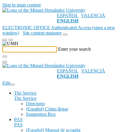
Skip to main content
ESPAÑOL
VALENCIÀ
ENGLISH
ELECTRONIC OFFICE
Authenticated Access (open a new
window)
Site content manager
Enter your search
ESPAÑOL
VALENCIÀ
ENGLISH
Edit
The Service
The Service
Directorio
(Español) Cómo llegar
Suggestion Box
PAS
PAS
(Español) Manual de acogida