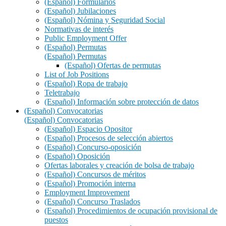
(Español) Formularios
(Español) Jubilaciones
(Español) Nómina y Seguridad Social
Normativas de interés
Public Employment Offer
(Español) Permutas
(Español) Permutas
(Español) Ofertas de permutas
List of Job Positions
(Español) Ropa de trabajo
Teletrabajo
(Español) Información sobre protección de datos
(Español) Convocatorias
(Español) Convocatorias
(Español) Espacio Opositor
(Español) Procesos de selección abiertos
(Español) Concurso-oposición
(Español) Oposición
Ofertas laborales y creación de bolsa de trabajo
(Español) Concursos de méritos
(Español) Promoción interna
Employment Improvement
(Español) Concurso Traslados
(Español) Procedimientos de ocupación provisional de
puestos