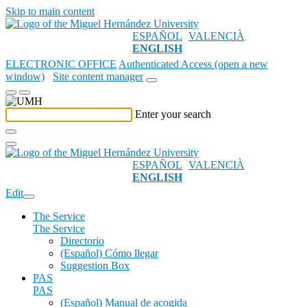
Skip to main content
ESPAÑOL
VALENCIÀ
ENGLISH
ELECTRONIC OFFICE
Authenticated Access (open a new
window)
Site content manager
Enter your search
ESPAÑOL
VALENCIÀ
ENGLISH
Edit
The Service
The Service
Directorio
(Español) Cómo llegar
Suggestion Box
PAS
PAS
(Español) Manual de acogida