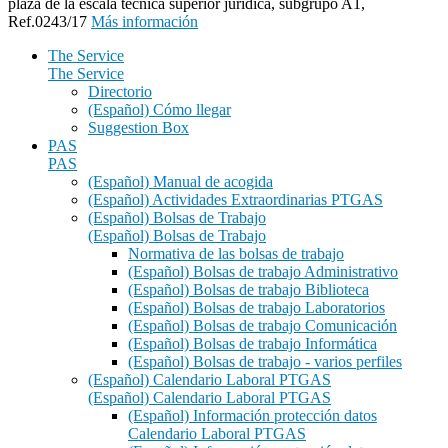
plaza de la escala técnica superior jurídica, subgrupo A1,
Ref.0243/17
Más información
The Service
The Service
Directorio
(Español) Cómo llegar
Suggestion Box
PAS
PAS
(Español) Manual de acogida
(Español) Actividades Extraordinarias PTGAS
(Español) Bolsas de Trabajo
(Español) Bolsas de Trabajo
Normativa de las bolsas de trabajo
(Español) Bolsas de trabajo Administrativo
(Español) Bolsas de trabajo Biblioteca
(Español) Bolsas de trabajo Laboratorios
(Español) Bolsas de trabajo Comunicación
(Español) Bolsas de trabajo Informática
(Español) Bolsas de trabajo - varios perfiles
(Español) Calendario Laboral PTGAS
(Español) Calendario Laboral PTGAS
(Español) Información protección datos
Calendario Laboral PTGAS