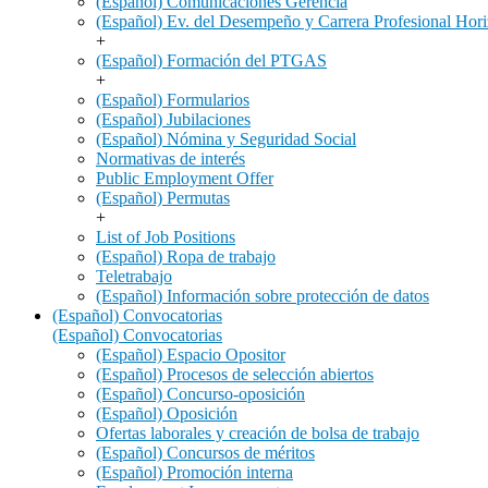
(Español) Comunicaciones Gerencia
(Español) Ev. del Desempeño y Carrera Profesional Hori
+
(Español) Formación del PTGAS
+
(Español) Formularios
(Español) Jubilaciones
(Español) Nómina y Seguridad Social
Normativas de interés
Public Employment Offer
(Español) Permutas
+
List of Job Positions
(Español) Ropa de trabajo
Teletrabajo
(Español) Información sobre protección de datos
(Español) Convocatorias
(Español) Convocatorias
(Español) Espacio Opositor
(Español) Procesos de selección abiertos
(Español) Concurso-oposición
(Español) Oposición
Ofertas laborales y creación de bolsa de trabajo
(Español) Concursos de méritos
(Español) Promoción interna