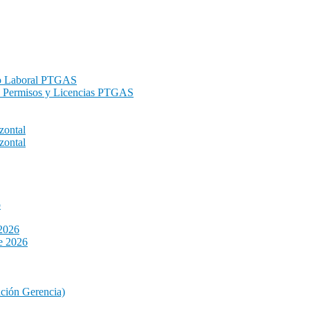
rio Laboral PTGAS
va Permisos y Licencias PTGAS
zontal
zontal
o
 2026
e 2026
ción Gerencia)