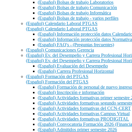
(Español) Bolsas de trabajo Laboratorios
(Español) Bolsas de trabajo Comunicación
(Español) Bolsas de trabajo Informática
(Español) Bolsas de trabajo - varios perfiles
(Español) Calendario Laboral PTGAS
(Español) Calendario Laboral PTGAS
(Español) Información protección datos Calenda
(Español) Información protección datos Normati
(Español) FAQ's - (Preguntas frecuentes)
(Español) Comunicaciones Gerencia
(Español) Ev. del Desempeño y Carrera Profesional Hori
(Español) Ev. del Desempeño y Carrera Profesional Hori
(Español) Evaluación del Desempeño
(Español) Carrera Profesional Horizontal
(Español) Formación del PTGAS
(Español) Formación del PTGAS
(Español) Formación de personal de nuevo ingres
(Español) Inscripción e información
(Español) Actividades formativas primer semestre
(Español) Actividades formativas segundo semestr
(Español) Actividades formativas del CCN-CERT
(Español) Actividades formativas Campus Virtual
(Español) Actividades formativas PRODIGITAL
(Español) Convocatoria Formación 2026 (Financia
(Español) Admitidos primer semestre 2026