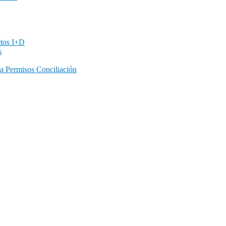
ctos I+D
s
a Permisos Conciliación