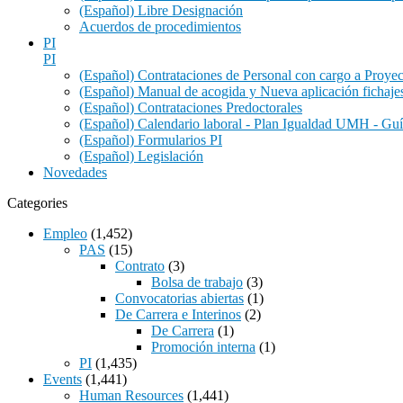
(Español) Libre Designación
Acuerdos de procedimientos
PI
PI
(Español) Contrataciones de Personal con cargo a Proye
(Español) Manual de acogida y Nueva aplicación fichaje
(Español) Contrataciones Predoctorales
(Español) Calendario laboral - Plan Igualdad UMH - Guí
(Español) Formularios PI
(Español) Legislación
Novedades
Categories
Empleo
(1,452)
PAS
(15)
Contrato
(3)
Bolsa de trabajo
(3)
Convocatorias abiertas
(1)
De Carrera e Interinos
(2)
De Carrera
(1)
Promoción interna
(1)
PI
(1,435)
Events
(1,441)
Human Resources
(1,441)