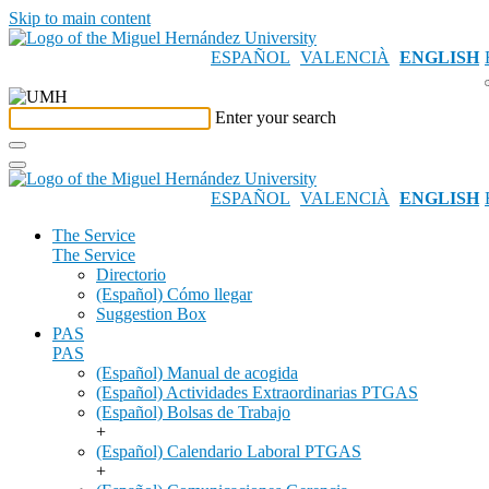
Skip to main content
ESPAÑOL
VALENCIÀ
ENGLISH
Enter your search
ESPAÑOL
VALENCIÀ
ENGLISH
The Service
The Service
Directorio
(Español) Cómo llegar
Suggestion Box
PAS
PAS
(Español) Manual de acogida
(Español) Actividades Extraordinarias PTGAS
(Español) Bolsas de Trabajo
+
(Español) Calendario Laboral PTGAS
+