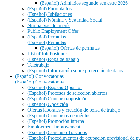
(Español) Admitidos segundo semestre 2026
(Español) Formularios
(Español) Jubilaciones
(Español) Nómina y Seguridad Social
Normativas de interés
Public Employment Offer
(Español) Permutas
(Español) Permutas
(Español) Ofertas de permutas
List of Job Positions
(Español) Ropa de trabajo
Teletrabajo
(Español) Información sobre protección de datos
(Español) Convocatorias
(Español) Convocatorias
(Español) Espacio Opositor
(Español) Procesos de selección abiertos
(Español) Concurso-oposición
(Español) Oposición
Ofertas laborales y creación de bolsa de trabajo
(Español) Concursos de méritos
(Español) Promoción interna
Employment Improvement
(Español) Concurso Traslados
(Español) Procedimientos de ocupación provisional de p