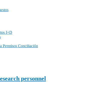
uestos
ctos I+D
s
a Permisos Conciliación
Research personnel