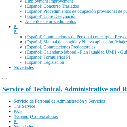
Employment Improvement
(Español) Concurso Traslados
(Español) Procedimientos de ocupación provisional de p
(Español) Libre Designación
Acuerdos de procedimientos
PI
PI
(Español) Contrataciones de Personal con cargo a Proye
(Español) Manual de acogida y Nueva aplicación fichaje
(Español) Contrataciones Predoctorales
(Español) Calendario laboral - Plan Igualdad UMH - Guí
(Español) Formularios PI
(Español) Legislación
Novedades
Service of Technical, Administrative and 
Servicio de Personal de Administración y Servicios
The Service
PAS
(Español) Convocatorias
PI
Novedades