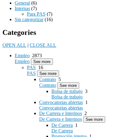
General
(6)
Internas
(7)
Para PAS
(7)
Sin categorizar
(16)
Categories
OPEN ALL
|
CLOSE ALL
Empleo
2873
Empleo
See more
PAS
16
PAS
See more
Contrato
5
Contrato
See more
Bolsa de trabajo
3
Bolsa de trabajo
Convocatorias abiertas
1
Convocatorias abiertas
De Carrera e Interinos
2
De Carrera e Interinos
See more
De Carrera
1
De Carrera
Promoción interna
1