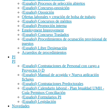
(Español) Procesos de selección abiertos
(Español) Concurso-oposición
(Español) Oposición
Ofertas laborales y creación de bolsa de trabajo
(Español) Concursos de méritos
(Español) Promoción interna
Employment Improvement
(Español) Concurso Traslados
(Español) Procedimientos de ocupación provisional de
puestos
(Español) Libre Designación
Acuerdos de procedimientos
PI
PI
(Español) Contrataciones de Personal con cargo a
Proyectos I+D
(Español) Manual de acogida y Nueva aplicación
fichajes
(Español) Contrataciones Predoctorales
(Español) Calendario laboral - Plan Igualdad UMH -
Guía Permisos Conciliación
(Español) Formularios PI
(Español) Legislación
Novedades