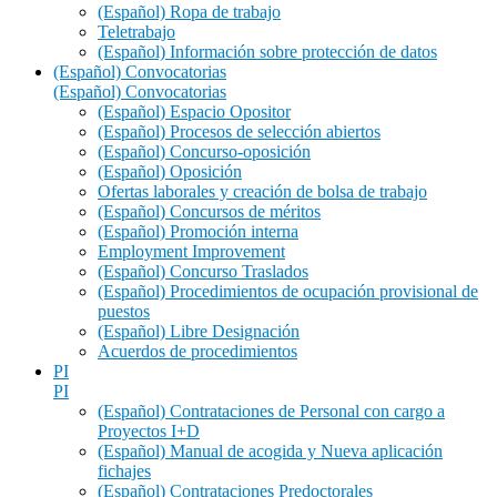
(Español) Ropa de trabajo
Teletrabajo
(Español) Información sobre protección de datos
(Español) Convocatorias
(Español) Convocatorias
(Español) Espacio Opositor
(Español) Procesos de selección abiertos
(Español) Concurso-oposición
(Español) Oposición
Ofertas laborales y creación de bolsa de trabajo
(Español) Concursos de méritos
(Español) Promoción interna
Employment Improvement
(Español) Concurso Traslados
(Español) Procedimientos de ocupación provisional de
puestos
(Español) Libre Designación
Acuerdos de procedimientos
PI
PI
(Español) Contrataciones de Personal con cargo a
Proyectos I+D
(Español) Manual de acogida y Nueva aplicación
fichajes
(Español) Contrataciones Predoctorales