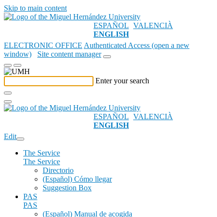
Skip to main content
ESPAÑOL
VALENCIÀ
ENGLISH
ELECTRONIC OFFICE
Authenticated Access (open a new
window)
Site content manager
Enter your search
ESPAÑOL
VALENCIÀ
ENGLISH
Edit
The Service
The Service
Directorio
(Español) Cómo llegar
Suggestion Box
PAS
PAS
(Español) Manual de acogida