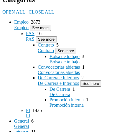
OPEN ALL
|
CLOSE ALL
Empleo
2873
Empleo
See more
PAS
16
PAS
See more
Contrato
5
Contrato
See more
Bolsa de trabajo
3
Bolsa de trabajo
Convocatorias abiertas
1
Convocatorias abiertas
De Carrera e Interinos
2
De Carrera e Interinos
See more
De Carrera
1
De Carrera
Promoción interna
1
Promoción interna
PI
1435
PI
General
6
General
Internas
11