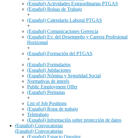
(Español) Actividades Extraordinarias PTGAS
(Español) Bolsas de Trabajo
+
(Español) Calendario Laboral PTGAS
+
(Español) Comunicaciones Gerencia
(Español) Ev. del Desempeño y Carrera Profesional
Horizontal
+
(Español) Formación del PTGAS
+
(Español) Formularios
(Español) Jubilaciones
(Español) Nómina y Seguridad Social
Normativas de interés
Public Employment Offer
(Español) Permutas
+
List of Job Positions
(Español) Ropa de trabajo
Teletrabajo
(Español) Información sobre protección de datos
(Español) Convocatorias
(Español) Convocatorias
(Español) Espacio Opositor