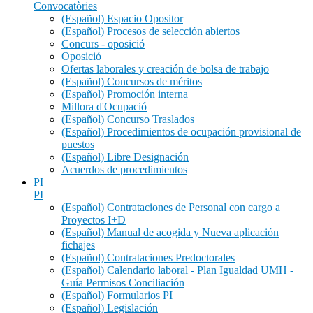
Convocatòries
(Español) Espacio Opositor
(Español) Procesos de selección abiertos
Concurs - oposició
Oposició
Ofertas laborales y creación de bolsa de trabajo
(Español) Concursos de méritos
(Español) Promoción interna
Millora d'Ocupació
(Español) Concurso Traslados
(Español) Procedimientos de ocupación provisional de
puestos
(Español) Libre Designación
Acuerdos de procedimientos
PI
PI
(Español) Contrataciones de Personal con cargo a
Proyectos I+D
(Español) Manual de acogida y Nueva aplicación
fichajes
(Español) Contrataciones Predoctorales
(Español) Calendario laboral - Plan Igualdad UMH -
Guía Permisos Conciliación
(Español) Formularios PI
(Español) Legislación