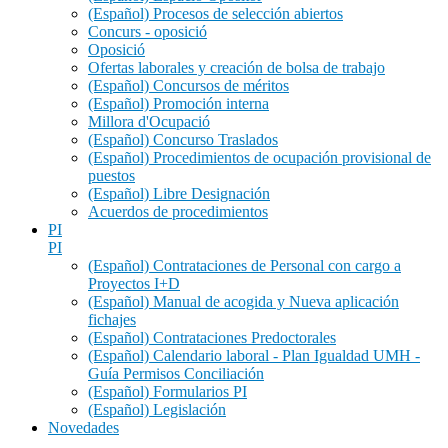
(Español) Procesos de selección abiertos
Concurs - oposició
Oposició
Ofertas laborales y creación de bolsa de trabajo
(Español) Concursos de méritos
(Español) Promoción interna
Millora d'Ocupació
(Español) Concurso Traslados
(Español) Procedimientos de ocupación provisional de
puestos
(Español) Libre Designación
Acuerdos de procedimientos
PI
PI
(Español) Contrataciones de Personal con cargo a
Proyectos I+D
(Español) Manual de acogida y Nueva aplicación
fichajes
(Español) Contrataciones Predoctorales
(Español) Calendario laboral - Plan Igualdad UMH -
Guía Permisos Conciliación
(Español) Formularios PI
(Español) Legislación
Novedades