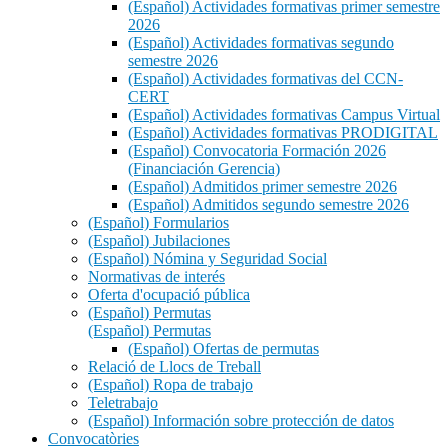
(Español) Actividades formativas primer semestre
2026
(Español) Actividades formativas segundo
semestre 2026
(Español) Actividades formativas del CCN-
CERT
(Español) Actividades formativas Campus Virtual
(Español) Actividades formativas PRODIGITAL
(Español) Convocatoria Formación 2026
(Financiación Gerencia)
(Español) Admitidos primer semestre 2026
(Español) Admitidos segundo semestre 2026
(Español) Formularios
(Español) Jubilaciones
(Español) Nómina y Seguridad Social
Normativas de interés
Oferta d'ocupació pública
(Español) Permutas
(Español) Permutas
(Español) Ofertas de permutas
Relació de Llocs de Treball
(Español) Ropa de trabajo
Teletrabajo
(Español) Información sobre protección de datos
Convocatòries