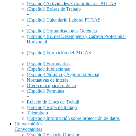
(Español) Actividades Extraordinarias PTGAS
(Español) Bolsas de Trabajo
+
(Español) Calendario Laboral PTGAS
+
(Español) Comunicaciones Gerencia
(Español) Ev. del Desempeño y Carrera Profesional
Horizontal
+
(Español) Formación del PTGAS
+
(Español) Formularios
(Español) Jubilaciones
(Español) Nómina y Seguridad Social
Normativas de interés
Oferta d'ocupació pública
(Español) Permutas
+
Relació de Llocs de Treball
(Español) Ropa de trabajo
Teletrabajo
(Español) Información sobre protección de datos
Convocatòries
Convocatòries
(Español) Espacio Opositor