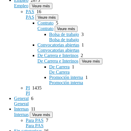
Empleo
2873
Empleo
Veure més
PAS
16
PAS
Veure més
Contrato
5
Contrato
Veure més
Bolsa de trabajo
3
Bolsa de trabajo
Convocatorias abiertas
1
Convocatorias abiertas
De Carrera e Interinos
2
De Carrera e Interinos
Veure més
De Carrera
1
De Carrera
Promoción interna
1
Promoción interna
PI
1435
PI
General
6
General
Internas
11
Internas
Veure més
Para PAS
7
Para PAS
Sin categorizar
16