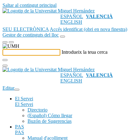
Saltar al contingut principal
ESPAÑOL
VALENCIÀ
ENGLISH
SEU ELECTRÒNICA
Accés identificat (obri en nova finestra)
Gestor de continguts del lloc
Introdueix la teua cerca
ESPAÑOL
VALENCIÀ
ENGLISH
Editar
El Servei
El Servei
Directorio
(Español) Cómo llegar
Buzón de Sugerencias
PAS
PAS
Manual d'acolliment